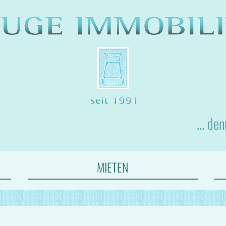
... de
MIETEN