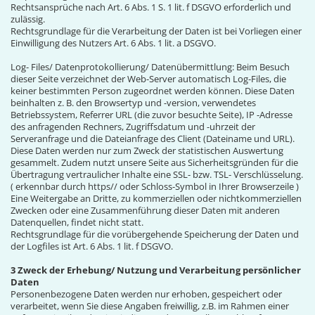
Rechtsansprüche nach Art. 6 Abs. 1 S. 1 lit. f DSGVO erforderlich und
zulässig.
Rechtsgrundlage für die Verarbeitung der Daten ist bei Vorliegen einer
Einwilligung des Nutzers Art. 6 Abs. 1 lit. a DSGVO.
Log- Files/ Datenprotokollierung/ Datenübermittlung: Beim Besuch
dieser Seite verzeichnet der Web-Server automatisch Log-Files, die
keiner bestimmten Person zugeordnet werden können. Diese Daten
beinhalten z. B. den Browsertyp und -version, verwendetes
Betriebssystem, Referrer URL (die zuvor besuchte Seite), IP -Adresse
des anfragenden Rechners, Zugriffsdatum und -uhrzeit der
Serveranfrage und die Dateianfrage des Client (Dateiname und URL).
Diese Daten werden nur zum Zweck der statistischen Auswertung
gesammelt. Zudem nutzt unsere Seite aus Sicherheitsgründen für die
Übertragung vertraulicher Inhalte eine SSL- bzw. TSL- Verschlüsselung.
( erkennbar durch https// oder Schloss-Symbol in Ihrer Browserzeile )
Eine Weitergabe an Dritte, zu kommerziellen oder nichtkommerziellen
Zwecken oder eine Zusammenführung dieser Daten mit anderen
Datenquellen, findet nicht statt.
Rechtsgrundlage für die vorübergehende Speicherung der Daten und
der Logfiles ist Art. 6 Abs. 1 lit. f DSGVO.
3 Zweck der Erhebung/ Nutzung und Verarbeitung persönlicher
Daten
Personenbezogene Daten werden nur erhoben, gespeichert oder
verarbeitet, wenn Sie diese Angaben freiwillig, z.B. im Rahmen einer