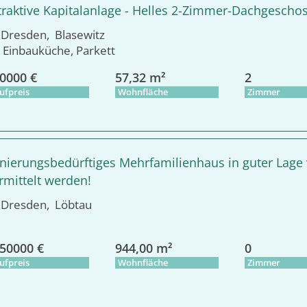
traktive Kapitalanlage - Helles 2-Zimmer-Dachgeschos
resden, Blasewitz
Einbauküche, Parkett
0000 €
57,32 m²
2
ufpreis
Wohnfläche
Zimmer
nierungsbedürftiges Mehrfamilienhaus in guter Lage
rmittelt werden!
resden, Löbtau
50000 €
944,00 m²
0
ufpreis
Wohnfläche
Zimmer