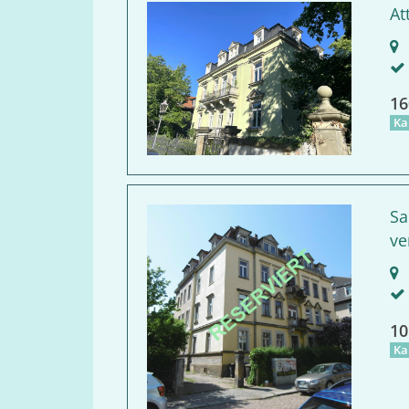
At
D
16
Ka
Sa
ve
D
10
Ka