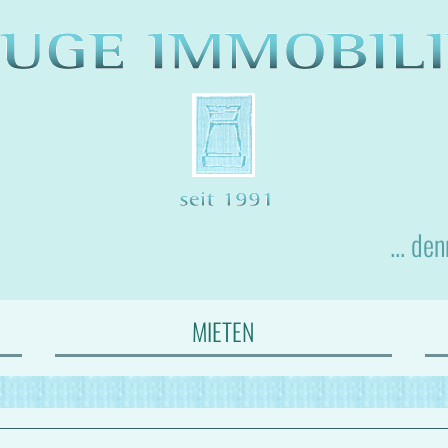
... de
MIETEN