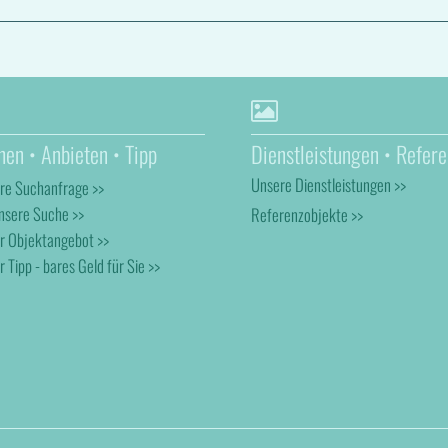
hen • Anbieten • Tipp
Dienstleistungen • Refere
Unsere Dienstleistungen >>
hre Suchanfrage >>
nsere Suche >>
Referenzobjekte >>
hr Objektangebot >>
r Tipp - bares Geld für Sie >>