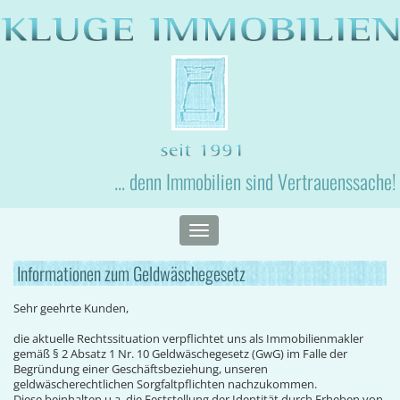
... denn Immobilien sind Vertrauenssache!
Toggle
navigation
Informationen zum Geldwäschegesetz
Sehr geehrte Kunden,
die aktuelle Rechtssituation verpflichtet uns als Immobilienmakler
gemäß § 2 Absatz 1 Nr. 10 Geldwäschegesetz (GwG) im Falle der
Begründung einer Geschäftsbeziehung, unseren
geldwäscherechtlichen Sorgfaltpflichten nachzukommen.
Diese beinhalten u.a. die Feststellung der Identität durch Erheben von