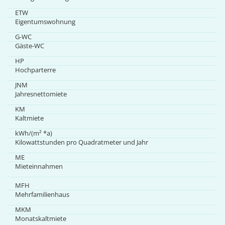
ETW
Eigentumswohnung
G-WC
Gäste-WC
HP
Hochparterre
JNM
Jahresnettomiete
KM
Kaltmiete
kWh/(m² *a)
Kilowattstunden pro Quadratmeter und Jahr
ME
Mieteinnahmen
MFH
Mehrfamilienhaus
MKM
Monatskaltmiete