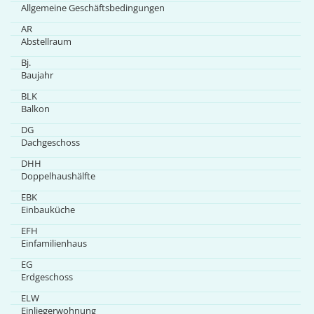
Allgemeine Geschäftsbedingungen
AR
Abstellraum
Bj.
Baujahr
BLK
Balkon
DG
Dachgeschoss
DHH
Doppelhaushälfte
EBK
Einbauküche
EFH
Einfamilienhaus
EG
Erdgeschoss
ELW
Einliegerwohnung