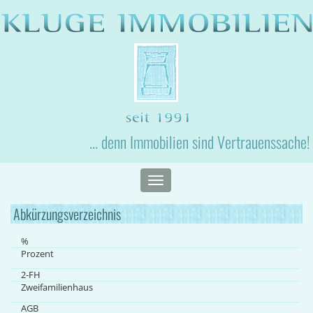
... denn Immobilien sind Vertrauenssache!
Toggle
navigation
Abkürzungsverzeichnis
%
Prozent
2-FH
Zweifamilienhaus
AGB