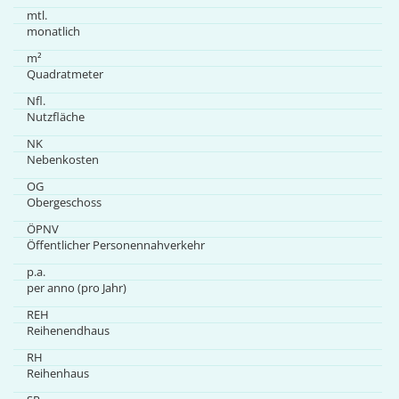
mtl.
monatlich
m²
Quadratmeter
Nfl.
Nutzfläche
NK
Nebenkosten
OG
Obergeschoss
ÖPNV
Öffentlicher Personennahverkehr
p.a.
per anno (pro Jahr)
REH
Reihenendhaus
RH
Reihenhaus