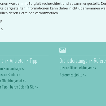
ionen wurden mit Sorgfalt recherchiert und zusammengestellt. D
age dargestellten Informationen kann daher nicht übernommen we
eßlich deren Betreiber verantwortlich.
TE
en
hen • Anbieten • Tipp
Dienstleistungen • Refere
Unsere Dienstleistungen >>
hre Suchanfrage >>
nsere Suche >>
Referenzobjekte >>
hr Objektangebot >>
r Tipp - bares Geld für Sie >>