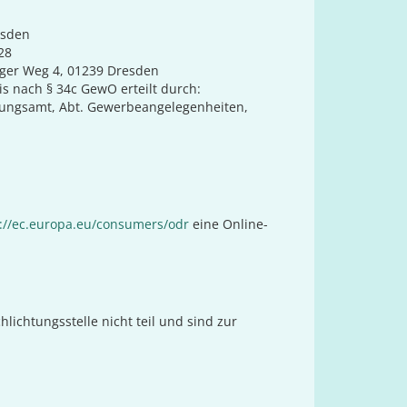
esden
28
ger Weg 4, 01239 Dresden
s nach § 34c GewO erteilt durch:
ungsamt, Abt. Gewerbeangelegenheiten,
://ec.europa.eu/consumers/odr
eine Online-
ichtungsstelle nicht teil und sind zur