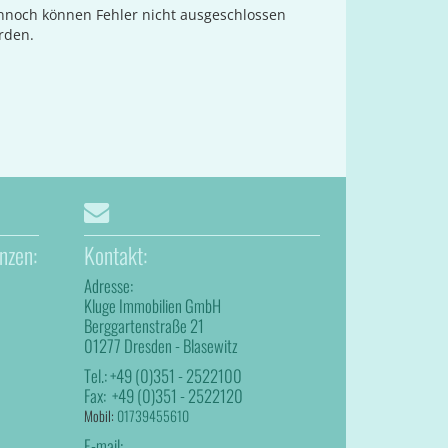
ennoch können Fehler nicht ausgeschlossen
rden.
nzen:
Kontakt:
Adresse:
Kluge Immobilien GmbH
Berggartenstraße 21
01277 Dresden - Blasewitz
Tel.:
+49 (0)351 - 2522100
Fax:
+49 (0)351 - 2522120
Mobil:
01739455610
E-mail: