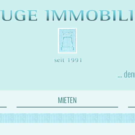
... de
MIETEN