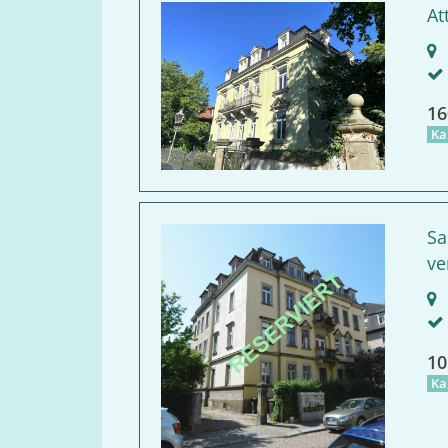
At
D
16
Ka
Sa
ve
D
10
Ka