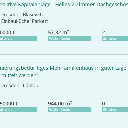
traktive Kapitalanlage - Helles 2-Zimmer-Dachgeschos
resden, Blasewitz
Einbauküche, Parkett
0000 €
57,32 m²
2
ufpreis
Wohnfläche
Zimmer
nierungsbedürftiges Mehrfamilienhaus in guter Lage
rmittelt werden!
resden, Löbtau
50000 €
944,00 m²
0
ufpreis
Wohnfläche
Zimmer