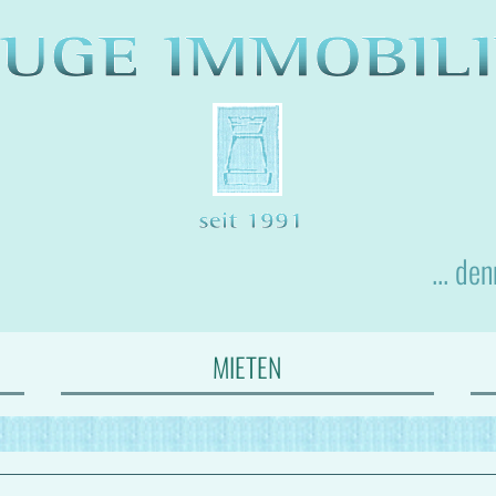
... de
MIETEN