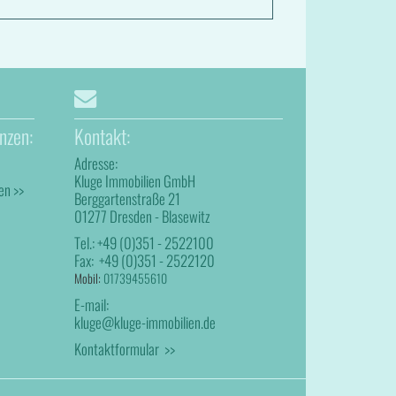
nzen:
Kontakt:
Adresse:
Kluge Immobilien GmbH
en >>
Berggartenstraße 21
01277 Dresden - Blasewitz
Tel.:
+49 (0)351 - 2522100
Fax:
+49 (0)351 - 2522120
Mobil:
01739455610
E-mail:
kluge@kluge-immobilien.de
Kontaktformular >>