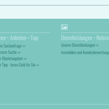
hen • Anbieten • Tipp
Dienstleistungen • Refere
Unsere Dienstleistungen >>
hre Suchanfrage >>
nsere Suche >>
Immobilien und Kundenbewertung
hr Objektangebot >>
r Tipp - bares Geld für Sie >>