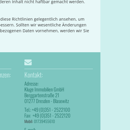
eren Inhalt nicht haftbar gemacht werden.
h diese Richtlinien gelegentlich ansehen, um
bessern. Sollten wir wesentliche Änderungen
enbezogenen Daten vornehmen, werden wir Sie
nzen:
Kontakt:
Adresse:
Kluge Immobilien GmbH
Berggartenstraße 21
01277 Dresden - Blasewitz
Tel.:
+49 (0)351 - 2522100
Fax:
+49 (0)351 - 2522120
Mobil:
01739455610
E-mail: