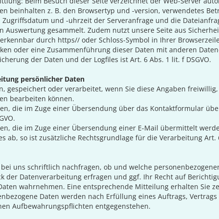
ittlung: Beim Besuch dieser Seite verzeichnet der Web-Server auto
n beinhalten z. B. den Browsertyp und -version, verwendetes Betr
, Zugriffsdatum und -uhrzeit der Serveranfrage und die Dateianfra
n Auswertung gesammelt. Zudem nutzt unsere Seite aus Sicherhei
( erkennbar durch https// oder Schloss-Symbol in Ihrer Browserzeile
en oder eine Zusammenführung dieser Daten mit anderen Datenque
erung der Daten und der Logfiles ist Art. 6 Abs. 1 lit. f DSGVO.
itung persönlicher Daten
espeichert oder verarbeitet, wenn Sie diese Angaben freiwillig, 
gen bearbeiten können.
en, die im Zuge einer Übersendung über das Kontaktformular überm
SGVO.
, die im Zuge einer Übersendung einer E-Mail übermittelt werden, i
 ab, so ist zusätzliche Rechtsgrundlage für die Verarbeitung Art. 6
bei uns schriftlich nachfragen, ob und welche personenbezogenen
der Datenverarbeitung erfragen und ggf. Ihr Recht auf Berichti
Daten wahrnehmen. Eine entsprechende Mitteilung erhalten Sie ze
enbezogene Daten werden nach Erfüllung eines Auftrags, Vertrag
ichen Aufbewahrungspflichten entgegenstehen.