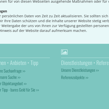
können für von diesen Webseiten ausgehende Maßnahmen oder für d
ngen
 persönlichen Daten von Zeit zu Zeit aktualisieren. Sie sollten sic
r Ihre Daten schützen und die Inhalte unserer Website stetig ver
 Weitergabe der uns von Ihnen zur Verfügung gestellten person
 Hinweis auf der Website darauf aufmerksam machen.
hen • Anbieten • Tipp
Dienstleistungen • Refere
Unsere Dienstleistungen >>
hre Suchanfrage >>
nsere Suche >>
Referenzobjekte >>
hr Objektangebot >>
r Tipp - bares Geld für Sie >>