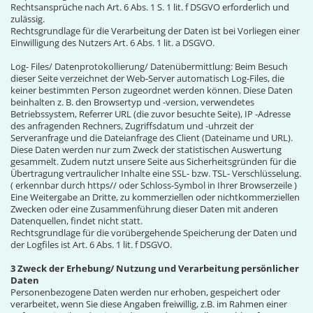
Rechtsansprüche nach Art. 6 Abs. 1 S. 1 lit. f DSGVO erforderlich und
zulässig.
Rechtsgrundlage für die Verarbeitung der Daten ist bei Vorliegen einer
Einwilligung des Nutzers Art. 6 Abs. 1 lit. a DSGVO.
Log- Files/ Datenprotokollierung/ Datenübermittlung: Beim Besuch
dieser Seite verzeichnet der Web-Server automatisch Log-Files, die
keiner bestimmten Person zugeordnet werden können. Diese Daten
beinhalten z. B. den Browsertyp und -version, verwendetes
Betriebssystem, Referrer URL (die zuvor besuchte Seite), IP -Adresse
des anfragenden Rechners, Zugriffsdatum und -uhrzeit der
Serveranfrage und die Dateianfrage des Client (Dateiname und URL).
Diese Daten werden nur zum Zweck der statistischen Auswertung
gesammelt. Zudem nutzt unsere Seite aus Sicherheitsgründen für die
Übertragung vertraulicher Inhalte eine SSL- bzw. TSL- Verschlüsselung.
( erkennbar durch https// oder Schloss-Symbol in Ihrer Browserzeile )
Eine Weitergabe an Dritte, zu kommerziellen oder nichtkommerziellen
Zwecken oder eine Zusammenführung dieser Daten mit anderen
Datenquellen, findet nicht statt.
Rechtsgrundlage für die vorübergehende Speicherung der Daten und
der Logfiles ist Art. 6 Abs. 1 lit. f DSGVO.
3 Zweck der Erhebung/ Nutzung und Verarbeitung persönlicher
Daten
Personenbezogene Daten werden nur erhoben, gespeichert oder
verarbeitet, wenn Sie diese Angaben freiwillig, z.B. im Rahmen einer