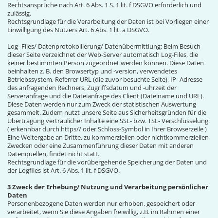
Rechtsansprüche nach Art. 6 Abs. 1 S. 1 lit. f DSGVO erforderlich und
zulässig.
Rechtsgrundlage für die Verarbeitung der Daten ist bei Vorliegen einer
Einwilligung des Nutzers Art. 6 Abs. 1 lit. a DSGVO.
Log- Files/ Datenprotokollierung/ Datenübermittlung: Beim Besuch
dieser Seite verzeichnet der Web-Server automatisch Log-Files, die
keiner bestimmten Person zugeordnet werden können. Diese Daten
beinhalten z. B. den Browsertyp und -version, verwendetes
Betriebssystem, Referrer URL (die zuvor besuchte Seite), IP -Adresse
des anfragenden Rechners, Zugriffsdatum und -uhrzeit der
Serveranfrage und die Dateianfrage des Client (Dateiname und URL).
Diese Daten werden nur zum Zweck der statistischen Auswertung
gesammelt. Zudem nutzt unsere Seite aus Sicherheitsgründen für die
Übertragung vertraulicher Inhalte eine SSL- bzw. TSL- Verschlüsselung.
( erkennbar durch https// oder Schloss-Symbol in Ihrer Browserzeile )
Eine Weitergabe an Dritte, zu kommerziellen oder nichtkommerziellen
Zwecken oder eine Zusammenführung dieser Daten mit anderen
Datenquellen, findet nicht statt.
Rechtsgrundlage für die vorübergehende Speicherung der Daten und
der Logfiles ist Art. 6 Abs. 1 lit. f DSGVO.
3 Zweck der Erhebung/ Nutzung und Verarbeitung persönlicher
Daten
Personenbezogene Daten werden nur erhoben, gespeichert oder
verarbeitet, wenn Sie diese Angaben freiwillig, z.B. im Rahmen einer