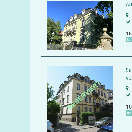
At
D
16
Ka
Sa
ve
D
10
Ka