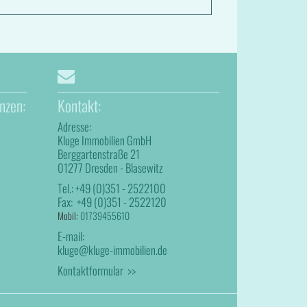
nzen:
Kontakt:
Adresse:
Kluge Immobilien GmbH
Berggartenstraße 21
01277 Dresden - Blasewitz
Tel.:
+49 (0)351 - 2522100
Fax:
+49 (0)351 - 2522120
Mobil:
01739455610
E-mail:
kluge@kluge-immobilien.de
Kontaktformular >>