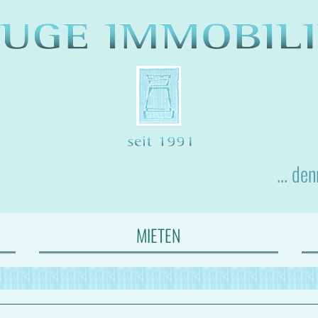
... de
MIETEN