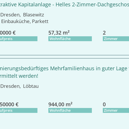
traktive Kapitalanlage - Helles 2-Zimmer-Dachgeschos
resden, Blasewitz
Einbauküche, Parkett
0000 €
57,32 m²
2
ufpreis
Wohnfläche
Zimmer
nierungsbedürftiges Mehrfamilienhaus in guter Lage
rmittelt werden!
resden, Löbtau
50000 €
944,00 m²
0
ufpreis
Wohnfläche
Zimmer