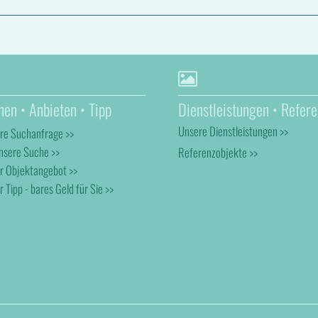
hen • Anbieten • Tipp
Dienstleistungen • Refere
Unsere Dienstleistungen >>
hre Suchanfrage >>
nsere Suche >>
Referenzobjekte >>
hr Objektangebot >>
r Tipp - bares Geld für Sie >>