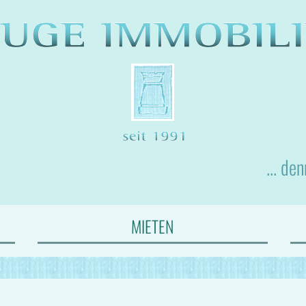
... de
MIETEN