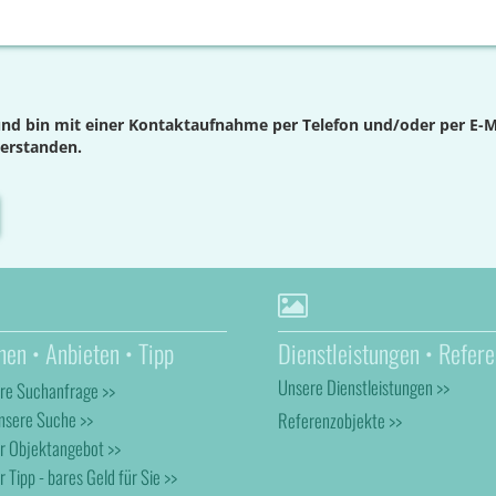
nd bin mit einer Kontaktaufnahme per Telefon und/oder per E-M
verstanden.
hen • Anbieten • Tipp
Dienstleistungen • Refere
Unsere Dienstleistungen >>
hre Suchanfrage >>
nsere Suche >>
Referenzobjekte >>
hr Objektangebot >>
r Tipp - bares Geld für Sie >>