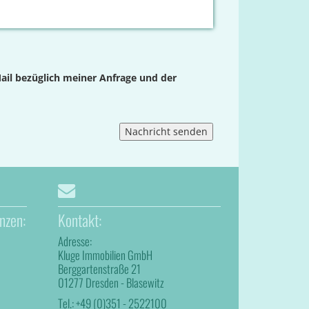
ail bezüglich meiner Anfrage und der
nzen:
Kontakt:
Adresse:
Kluge Immobilien GmbH
Berggartenstraße 21
01277 Dresden - Blasewitz
Tel.:
+49 (0)351 - 2522100