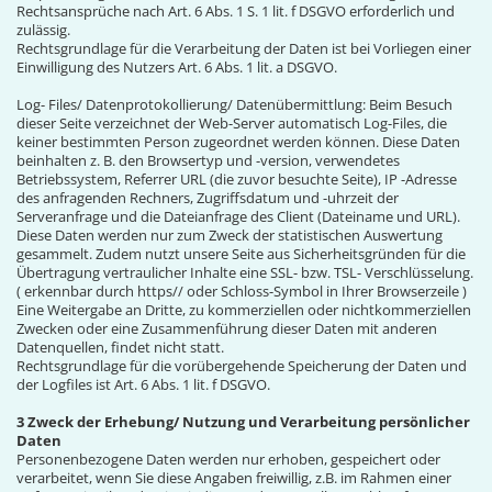
Rechtsansprüche nach Art. 6 Abs. 1 S. 1 lit. f DSGVO erforderlich und
zulässig.
Rechtsgrundlage für die Verarbeitung der Daten ist bei Vorliegen einer
Einwilligung des Nutzers Art. 6 Abs. 1 lit. a DSGVO.
Log- Files/ Datenprotokollierung/ Datenübermittlung: Beim Besuch
dieser Seite verzeichnet der Web-Server automatisch Log-Files, die
keiner bestimmten Person zugeordnet werden können. Diese Daten
beinhalten z. B. den Browsertyp und -version, verwendetes
Betriebssystem, Referrer URL (die zuvor besuchte Seite), IP -Adresse
des anfragenden Rechners, Zugriffsdatum und -uhrzeit der
Serveranfrage und die Dateianfrage des Client (Dateiname und URL).
Diese Daten werden nur zum Zweck der statistischen Auswertung
gesammelt. Zudem nutzt unsere Seite aus Sicherheitsgründen für die
Übertragung vertraulicher Inhalte eine SSL- bzw. TSL- Verschlüsselung.
( erkennbar durch https// oder Schloss-Symbol in Ihrer Browserzeile )
Eine Weitergabe an Dritte, zu kommerziellen oder nichtkommerziellen
Zwecken oder eine Zusammenführung dieser Daten mit anderen
Datenquellen, findet nicht statt.
Rechtsgrundlage für die vorübergehende Speicherung der Daten und
der Logfiles ist Art. 6 Abs. 1 lit. f DSGVO.
3 Zweck der Erhebung/ Nutzung und Verarbeitung persönlicher
Daten
Personenbezogene Daten werden nur erhoben, gespeichert oder
verarbeitet, wenn Sie diese Angaben freiwillig, z.B. im Rahmen einer