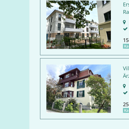
Er
Ra
R
15
Ka
Vi
Är
B
25
Ka