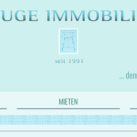
... de
MIETEN