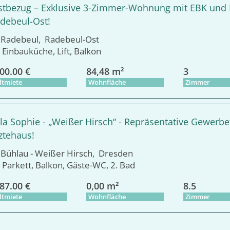
stbezug – Exklusive 3-Zimmer-Wohnung mit EBK und B
debeul-Ost!
adebeul, Radebeul-Ost
Einbauküche, Lift, Balkon
00.00 €
84,48 m²
3
ltmiete
Wohnfläche
Zimmer
lla Sophie - „Weißer Hirsch“ - Repräsentative Gewer
ztehaus!
ühlau - Weißer Hirsch, Dresden
Parkett, Balkon, Gäste-WC, 2. Bad
87.00 €
0,00 m²
8.5
ltmiete
Wohnfläche
Zimmer