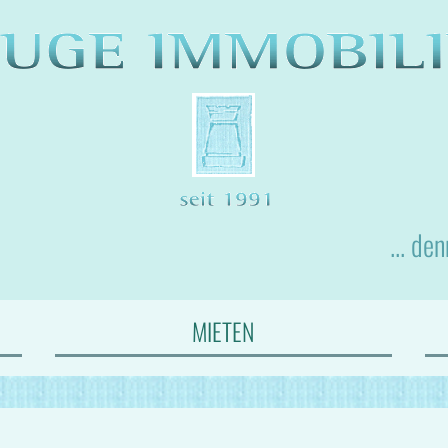
... de
MIETEN