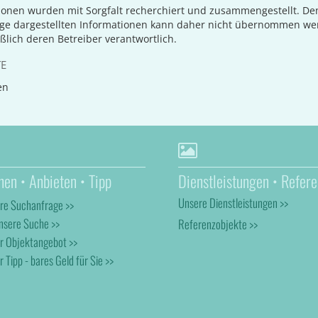
ionen wurden mit Sorgfalt recherchiert und zusammengestellt. D
age dargestellten Informationen kann daher nicht übernommen we
eßlich deren Betreiber verantwortlich.
TE
en
hen • Anbieten • Tipp
Dienstleistungen • Refere
Unsere Dienstleistungen >>
hre Suchanfrage >>
nsere Suche >>
Referenzobjekte >>
hr Objektangebot >>
r Tipp - bares Geld für Sie >>