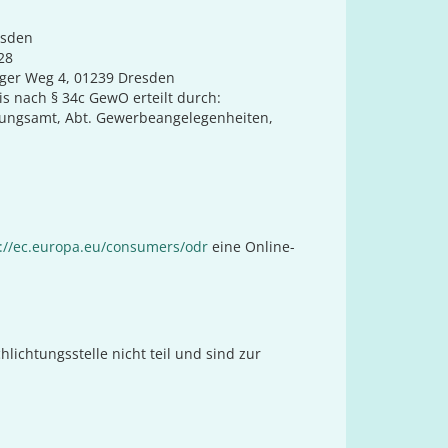
esden
28
ger Weg 4, 01239 Dresden
s nach § 34c GewO erteilt durch:
ungsamt, Abt. Gewerbeangelegenheiten,
://ec.europa.eu/consumers/odr
eine Online-
ichtungsstelle nicht teil und sind zur