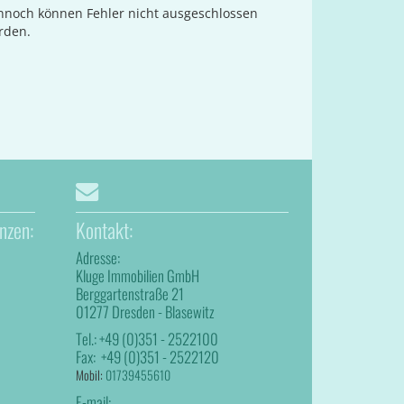
ennoch können Fehler nicht ausgeschlossen
rden.
nzen:
Kontakt:
Adresse:
Kluge Immobilien GmbH
Berggartenstraße 21
01277 Dresden - Blasewitz
Tel.:
+49 (0)351 - 2522100
Fax:
+49 (0)351 - 2522120
Mobil:
01739455610
E-mail: