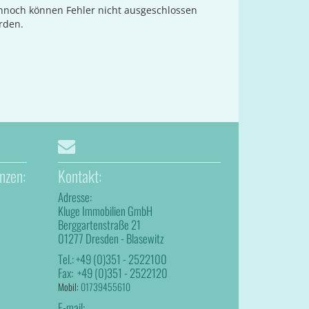
ennoch können Fehler nicht ausgeschlossen
rden.
nzen:
Kontakt:
Adresse:
Kluge Immobilien GmbH
Berggartenstraße 21
01277 Dresden - Blasewitz
Tel.:
+49 (0)351 - 2522100
Fax:
+49 (0)351 - 2522120
Mobil:
01739455610
E-mail: