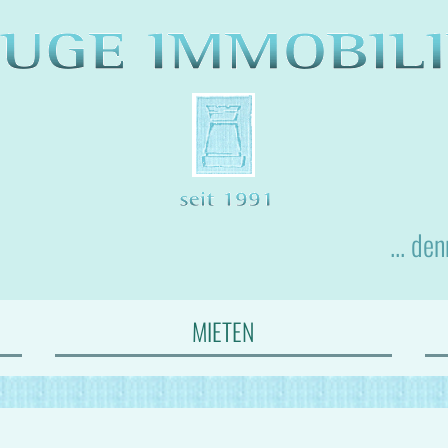
... de
MIETEN