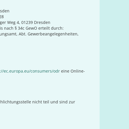
esden
28
ger Weg 4, 01239 Dresden
s nach § 34c GewO erteilt durch:
ungsamt, Abt. Gewerbeangelegenheiten,
://ec.europa.eu/consumers/odr
eine Online-
ichtungsstelle nicht teil und sind zur