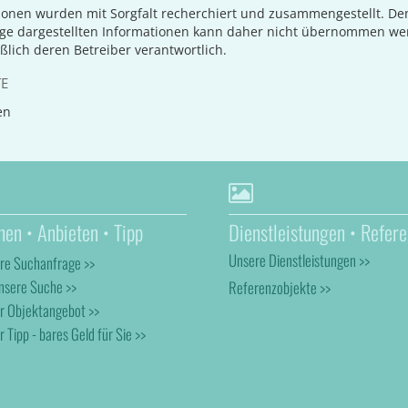
ionen wurden mit Sorgfalt recherchiert und zusammengestellt. D
age dargestellten Informationen kann daher nicht übernommen we
eßlich deren Betreiber verantwortlich.
TE
en
hen • Anbieten • Tipp
Dienstleistungen • Refere
Unsere Dienstleistungen >>
hre Suchanfrage >>
nsere Suche >>
Referenzobjekte >>
hr Objektangebot >>
r Tipp - bares Geld für Sie >>