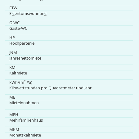
ETW
Eigentumswohnung
G-WC
Gäste-WC
HP
Hochparterre
JNM
Jahresnettomiete
KM
Kaltmiete
kWh/(m² *a)
Kilowattstunden pro Quadratmeter und Jahr
ME
Mieteinnahmen
MFH
Mehrfamilienhaus
MKM
Monatskaltmiete