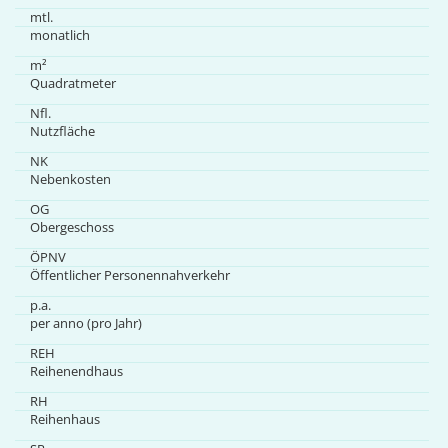
mtl.
monatlich
m²
Quadratmeter
Nfl.
Nutzfläche
NK
Nebenkosten
OG
Obergeschoss
ÖPNV
Öffentlicher Personennahverkehr
p.a.
per anno (pro Jahr)
REH
Reihenendhaus
RH
Reihenhaus