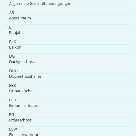
Allgemeine Geschäftsbedingungen
AR
Abstellraum
Bj.
Baujahr
BLK
Balkon
DG
Dachgeschoss
DHH
Doppelhaushälfte
EBK
Einbauküche
EFH
Einfamilienhaus
EG
Erdgeschoss
ELW
Einliegerwohnung