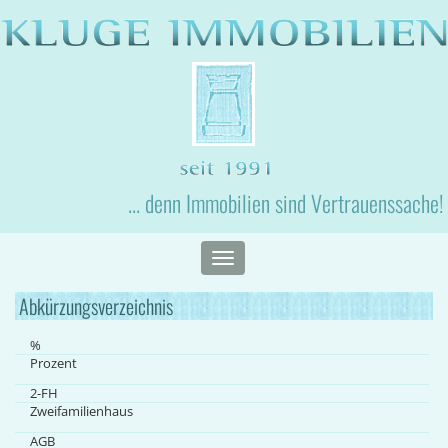
... denn Immobilien sind Vertrauenssache!
Toggle
navigation
Abkürzungsverzeichnis
%
Prozent
2-FH
Zweifamilienhaus
AGB