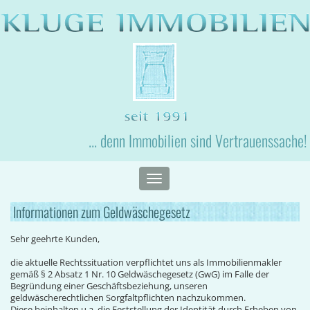
... denn Immobilien sind Vertrauenssache!
Toggle
navigation
Informationen zum Geldwäschegesetz
Sehr geehrte Kunden,
die aktuelle Rechtssituation verpflichtet uns als Immobilienmakler
gemäß § 2 Absatz 1 Nr. 10 Geldwäschegesetz (GwG) im Falle der
Begründung einer Geschäftsbeziehung, unseren
geldwäscherechtlichen Sorgfaltpflichten nachzukommen.
Diese beinhalten u.a. die Feststellung der Identität durch Erheben von