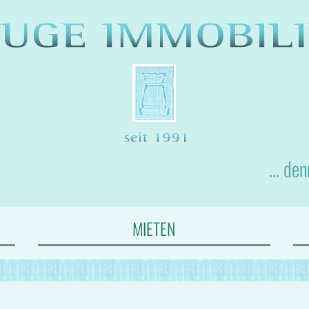
... de
MIETEN