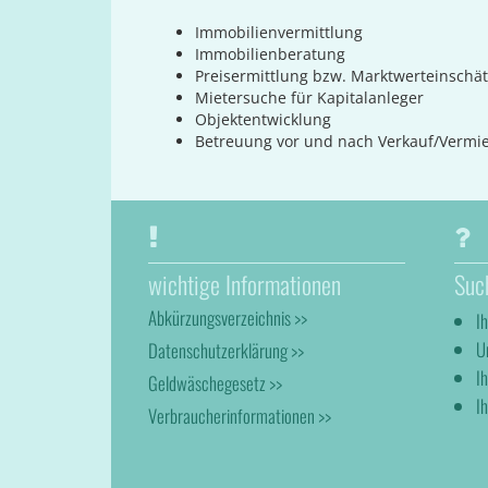
Immobilienvermittlung
Immobilienberatung
Preisermittlung bzw. Marktwerteinschä
Mietersuche für Kapitalanleger
Objektentwicklung
Betreuung vor und nach Verkauf/Vermi
wichtige Informationen
Suc
Abkürzungsverzeichnis >>
I
U
Datenschutzerklärung >>
I
Geldwäschegesetz >>
Ih
Verbraucherinformationen >>