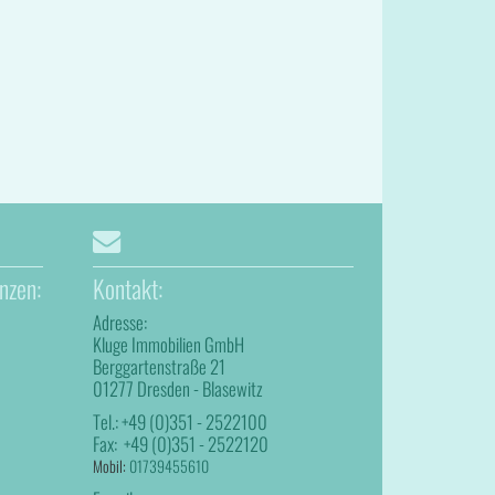
nzen:
Kontakt:
Adresse:
Kluge Immobilien GmbH
Berggartenstraße 21
01277 Dresden - Blasewitz
Tel.:
+49 (0)351 - 2522100
Fax:
+49 (0)351 - 2522120
Mobil:
01739455610