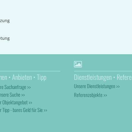
tzung
etung
hen • Anbieten • Tipp
Dienstleistungen • Refere
Unsere Dienstleistungen >>
hre Suchanfrage >>
nsere Suche >>
Referenzobjekte >>
hr Objektangebot >>
r Tipp - bares Geld für Sie >>