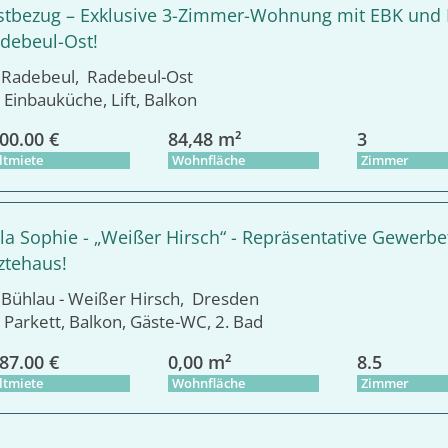
stbezug – Exklusive 3-Zimmer-Wohnung mit EBK und B
debeul-Ost!
adebeul, Radebeul-Ost
Einbauküche, Lift, Balkon
00.00 €
84,48 m²
3
ltmiete
Wohnfläche
Zimmer
lla Sophie - „Weißer Hirsch“ - Repräsentative Gewer
ztehaus!
ühlau - Weißer Hirsch, Dresden
Parkett, Balkon, Gäste-WC, 2. Bad
87.00 €
0,00 m²
8.5
ltmiete
Wohnfläche
Zimmer