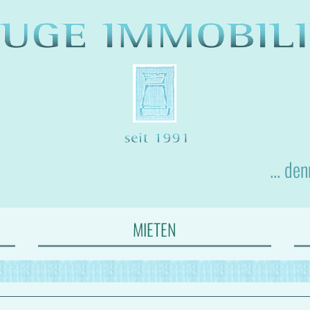
... de
MIETEN