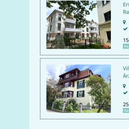
Er
Ra
R
15
Ka
Vi
Är
B
25
Ka