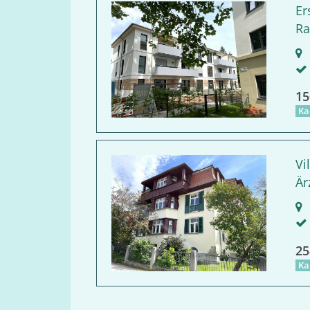
Er
Ra
R
15
Ka
Vi
Är
B
25
Ka