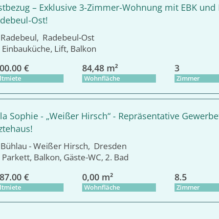
stbezug – Exklusive 3-Zimmer-Wohnung mit EBK und B
debeul-Ost!
adebeul, Radebeul-Ost
Einbauküche, Lift, Balkon
00.00 €
84,48 m²
3
ltmiete
Wohnfläche
Zimmer
lla Sophie - „Weißer Hirsch“ - Repräsentative Gewer
ztehaus!
ühlau - Weißer Hirsch, Dresden
Parkett, Balkon, Gäste-WC, 2. Bad
87.00 €
0,00 m²
8.5
ltmiete
Wohnfläche
Zimmer