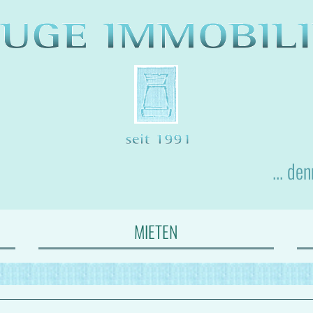
... de
MIETEN