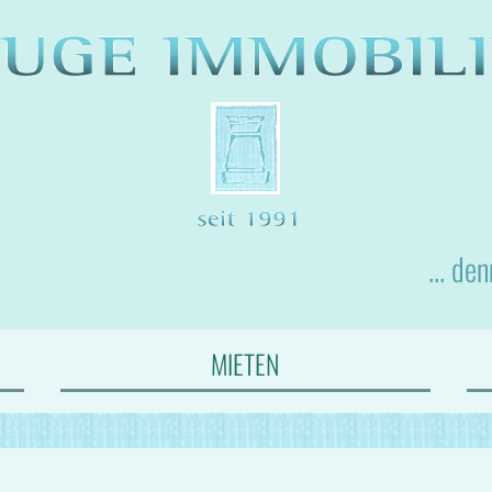
... de
MIETEN