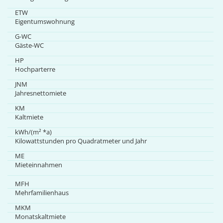
ETW
Eigentumswohnung
G-WC
Gäste-WC
HP
Hochparterre
JNM
Jahresnettomiete
KM
Kaltmiete
kWh/(m² *a)
Kilowattstunden pro Quadratmeter und Jahr
ME
Mieteinnahmen
MFH
Mehrfamilienhaus
MKM
Monatskaltmiete