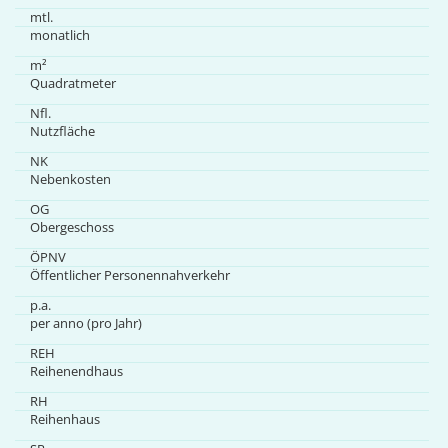
mtl.
monatlich
m²
Quadratmeter
Nfl.
Nutzfläche
NK
Nebenkosten
OG
Obergeschoss
ÖPNV
Öffentlicher Personennahverkehr
p.a.
per anno (pro Jahr)
REH
Reihenendhaus
RH
Reihenhaus