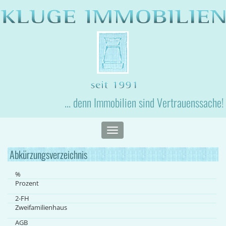
... denn Immobilien sind Vertrauenssache!
Toggle
navigation
Abkürzungsverzeichnis
%
Prozent
2-FH
Zweifamilienhaus
AGB