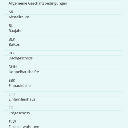
Allgemeine Geschäftsbedingungen
AR
Abstellraum
Bj.
Baujahr
BLK
Balkon
DG
Dachgeschoss
DHH
Doppelhaushälfte
EBK
Einbauküche
EFH
Einfamilienhaus
EG
Erdgeschoss
ELW
Einliegerwohnung