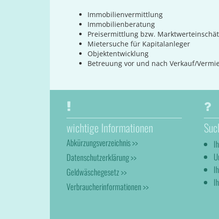
Immobilienvermittlung
Immobilienberatung
Preisermittlung bzw. Marktwerteinschä
Mietersuche für Kapitalanleger
Objektentwicklung
Betreuung vor und nach Verkauf/Vermi
wichtige Informationen
Suc
Abkürzungsverzeichnis >>
I
U
Datenschutzerklärung >>
I
Geldwäschegesetz >>
Ih
Verbraucherinformationen >>