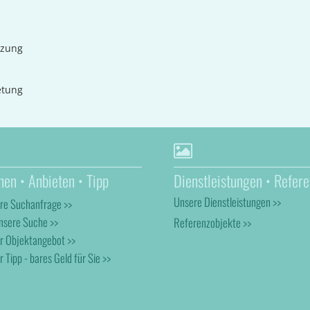
tzung
etung
hen • Anbieten • Tipp
Dienstleistungen • Refere
Unsere Dienstleistungen >>
hre Suchanfrage >>
nsere Suche >>
Referenzobjekte >>
hr Objektangebot >>
r Tipp - bares Geld für Sie >>