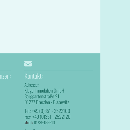
nzen:
Kontakt:
Adresse:
Kluge Immobilien GmbH
Berggartenstraße 21
01277 Dresden - Blasewitz
Tel.:
+49 (0)351 - 2522100
Fax:
+49 (0)351 - 2522120
Mobil:
01739455610