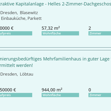
traktive Kapitalanlage - Helles 2-Zimmer-Dachgeschos
resden, Blasewitz
Einbauküche, Parkett
0000 €
57,32 m²
2
ufpreis
Wohnfläche
Zimmer
nierungsbedürftiges Mehrfamilienhaus in guter Lage
rmittelt werden!
resden, Löbtau
50000 €
944,00 m²
0
ufpreis
Wohnfläche
Zimmer