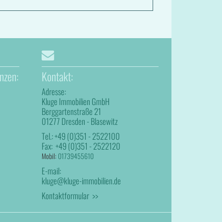
nzen:
Kontakt:
Adresse:
Kluge Immobilien GmbH
Berggartenstraße 21
01277 Dresden - Blasewitz
Tel.:
+49 (0)351 - 2522100
Fax:
+49 (0)351 - 2522120
Mobil:
01739455610
E-mail:
kluge@kluge-immobilien.de
Kontaktformular >>