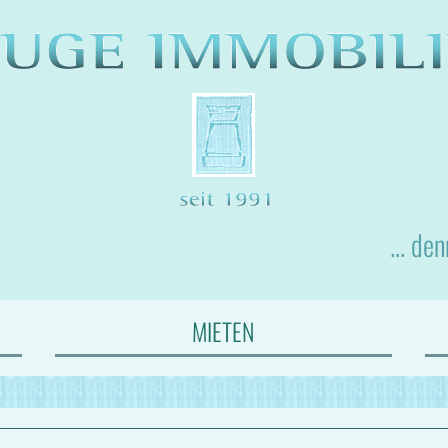
... de
MIETEN