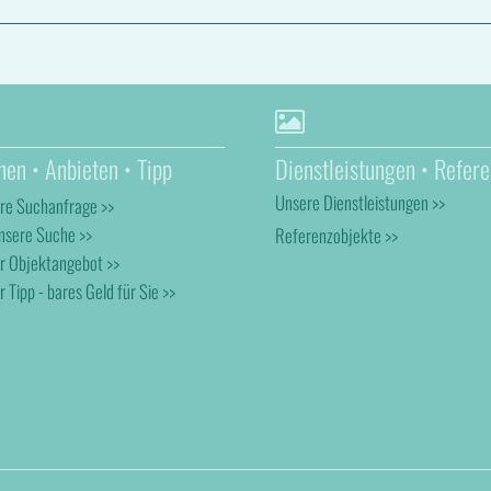
hen • Anbieten • Tipp
Dienstleistungen • Refere
Unsere Dienstleistungen >>
hre Suchanfrage >>
nsere Suche >>
Referenzobjekte >>
hr Objektangebot >>
r Tipp - bares Geld für Sie >>