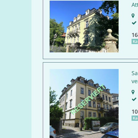
At
D
16
Ka
Sa
ve
D
10
Ka