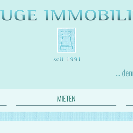
... de
MIETEN