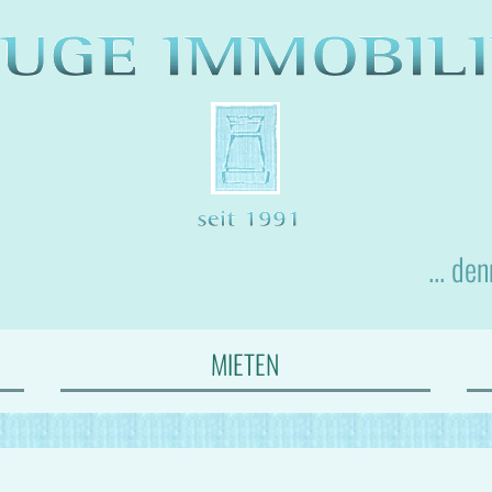
... de
MIETEN