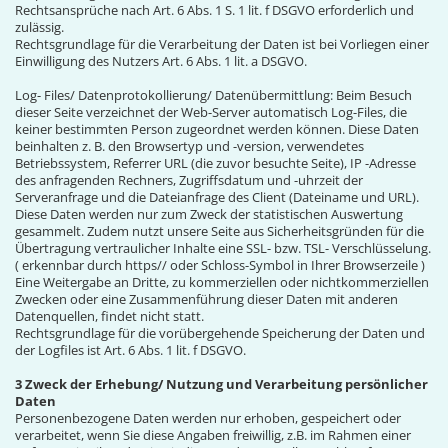
Rechtsansprüche nach Art. 6 Abs. 1 S. 1 lit. f DSGVO erforderlich und
zulässig.
Rechtsgrundlage für die Verarbeitung der Daten ist bei Vorliegen einer
Einwilligung des Nutzers Art. 6 Abs. 1 lit. a DSGVO.
Log- Files/ Datenprotokollierung/ Datenübermittlung: Beim Besuch
dieser Seite verzeichnet der Web-Server automatisch Log-Files, die
keiner bestimmten Person zugeordnet werden können. Diese Daten
beinhalten z. B. den Browsertyp und -version, verwendetes
Betriebssystem, Referrer URL (die zuvor besuchte Seite), IP -Adresse
des anfragenden Rechners, Zugriffsdatum und -uhrzeit der
Serveranfrage und die Dateianfrage des Client (Dateiname und URL).
Diese Daten werden nur zum Zweck der statistischen Auswertung
gesammelt. Zudem nutzt unsere Seite aus Sicherheitsgründen für die
Übertragung vertraulicher Inhalte eine SSL- bzw. TSL- Verschlüsselung.
( erkennbar durch https// oder Schloss-Symbol in Ihrer Browserzeile )
Eine Weitergabe an Dritte, zu kommerziellen oder nichtkommerziellen
Zwecken oder eine Zusammenführung dieser Daten mit anderen
Datenquellen, findet nicht statt.
Rechtsgrundlage für die vorübergehende Speicherung der Daten und
der Logfiles ist Art. 6 Abs. 1 lit. f DSGVO.
3 Zweck der Erhebung/ Nutzung und Verarbeitung persönlicher
Daten
Personenbezogene Daten werden nur erhoben, gespeichert oder
verarbeitet, wenn Sie diese Angaben freiwillig, z.B. im Rahmen einer