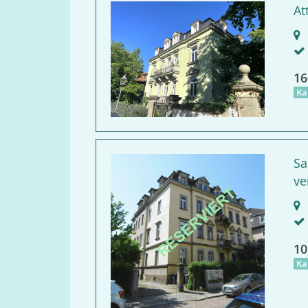
At
D
16
Ka
Sa
ve
D
10
Ka