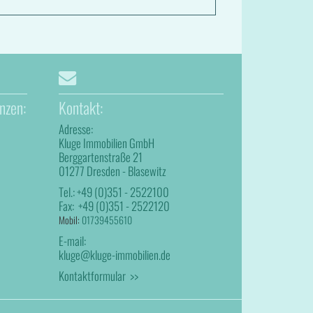
nzen:
Kontakt:
Adresse:
Kluge Immobilien GmbH
Berggartenstraße 21
01277 Dresden - Blasewitz
Tel.:
+49 (0)351 - 2522100
Fax:
+49 (0)351 - 2522120
Mobil:
01739455610
E-mail:
kluge@kluge-immobilien.de
Kontaktformular >>