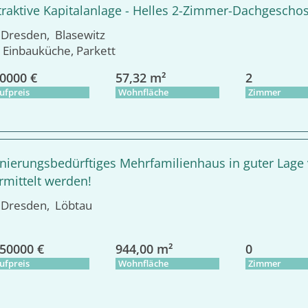
traktive Kapitalanlage - Helles 2-Zimmer-Dachgeschos
resden, Blasewitz
Einbauküche, Parkett
0000 €
57,32 m²
2
ufpreis
Wohnfläche
Zimmer
nierungsbedürftiges Mehrfamilienhaus in guter Lage
rmittelt werden!
resden, Löbtau
50000 €
944,00 m²
0
ufpreis
Wohnfläche
Zimmer