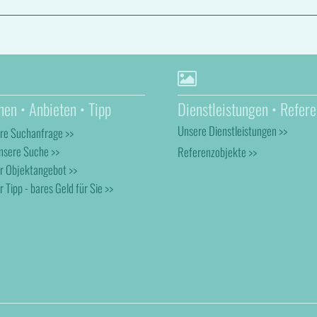
hen • Anbieten • Tipp
Dienstleistungen • Refere
Unsere Dienstleistungen >>
hre Suchanfrage >>
nsere Suche >>
Referenzobjekte >>
hr Objektangebot >>
r Tipp - bares Geld für Sie >>