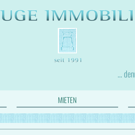
... de
MIETEN